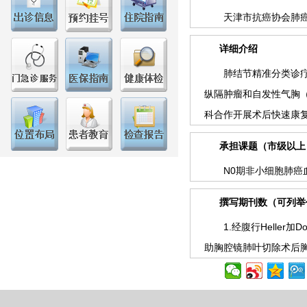
天津市抗癌协会肺癌和
详细介绍
肺结节精准分类诊疗及
纵隔肿瘤和自发性气胸
科合作开展术后快速康
承担课题（市级以
N0期非小细胞肺癌血
撰写期刊数（可列举
1.经腹行Heller加
助胸腔镜肺叶切除术后胸