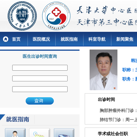
首页
医院概况
就医指南
科室导航
新闻聚焦
医生出诊时间查询
韩洪
职称：
职务：
出诊时间
胸部肿瘤外科门诊：
肺结节门诊：周一
学术或社会任职