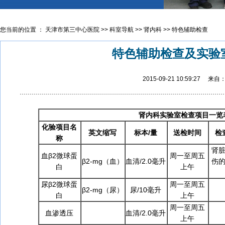
您当前的位置 ：
天津市第三中心医院
>>
科室导航
>>
肾内科
>>
特色辅助检查
特色辅助检查及实验
2015-09-21 10:59:27 来自
肾内科实验室检查项目一览
化验项目名
英文缩写
标本
/
量
送检时间
检
称
肾
血β2微球蛋
周一至周五
β2-mg（血）
血清/2.0毫升
伤
白
上午
尿β2微球蛋
周一至周五
β2-mg（尿）
尿/10毫升
白
上午
周一至周五
血渗透压
血清/2.0毫升
上午