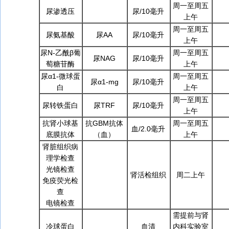
周一至周五
尿渗透压
尿/10毫升
上午
周一至周五
尿氨基酸
尿AA
尿/10毫升
上午
尿N-乙酰β葡
周一至周五
尿NAG
尿/10毫升
萄糖苷酶
上午
尿α1-微球蛋
周一至周五
尿α1-mg
尿/10毫升
白
上午
周一至周五
尿转铁蛋白
尿TRF
尿/10毫升
上午
抗肾小球基
抗GBM抗体
周一至周五
血/2.0毫升
底膜抗体
（血）
上午
肾脏组织病
理学检查
光镜检查
肾活检组织
周二上午
免疫荧光检
查
电镜检查
需提前与肾
冷球蛋白
血清
内科实验室