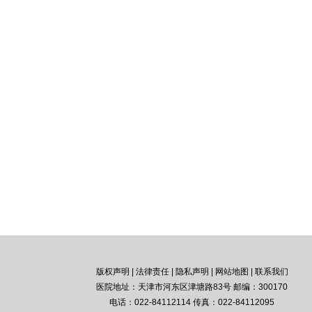
版权声明
|
法律责任
|
隐私声明
|
网站地图
|
联系我们
医院地址：天津市河东区津塘路83号 邮编：300170
电话：022-84112114 传真：022-84112095