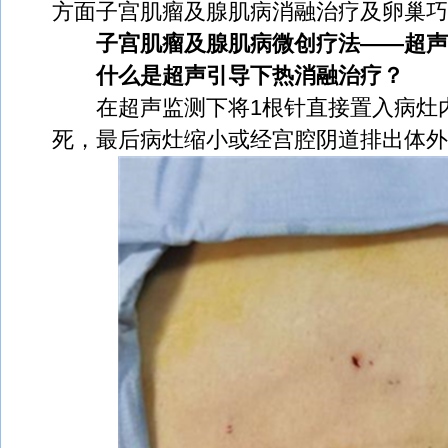
方面子宫肌瘤及腺肌病消融治疗及卵巢巧
子宫肌瘤及腺肌病微创疗法——超声
什么是超声引导下热消融治疗？
在超声监测下将1根针直接置入病灶
死，最后病灶缩小或经宫腔阴道排出体外