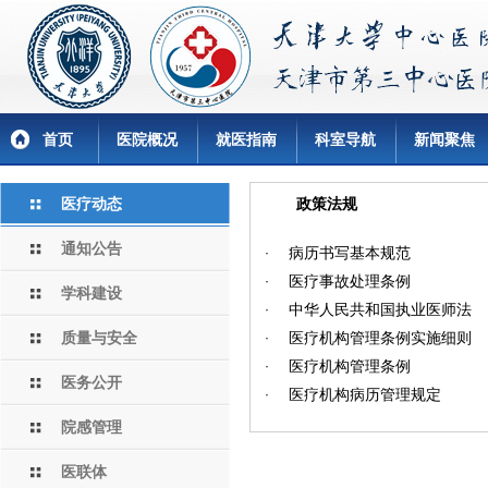
首页
医院概况
就医指南
科室导航
新闻聚焦
医疗动态
政策法规
通知公告
病历书写基本规范
·
医疗事故处理条例
·
学科建设
中华人民共和国执业医师法
·
质量与安全
医疗机构管理条例实施细则
·
医疗机构管理条例
·
医务公开
医疗机构病历管理规定
·
院感管理
医联体