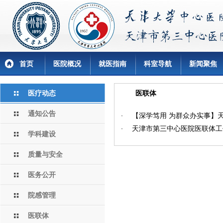
首页
医院概况
就医指南
科室导航
新闻聚焦
医疗动态
医联体
通知公告
【深学笃用 为群众办实事】
·
天津市第三中心医院医联体工
·
学科建设
质量与安全
医务公开
院感管理
医联体