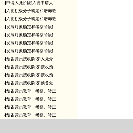
[申请入党阶段]入党申请人...
·
[入党积极分子确定和培养教...
·
[入党积极分子确定和培养教...
·
[发展对象确定和考察阶段]...
·
[发展对象确定和考察阶段]...
·
[发展对象确定和考察阶段]...
·
[发展对象确定和考察阶段]...
·
[预备党员接收阶段]入党介...
·
[预备党员接收阶段]接收预...
·
[预备党员接收阶段]接收预...
·
[预备党员接收阶段]预备党...
·
[预备党员教育、考察、转正...
·
[预备党员教育、考察、转正...
·
[预备党员教育、考察、转正...
·
[预备党员教育、考察、转正...
·