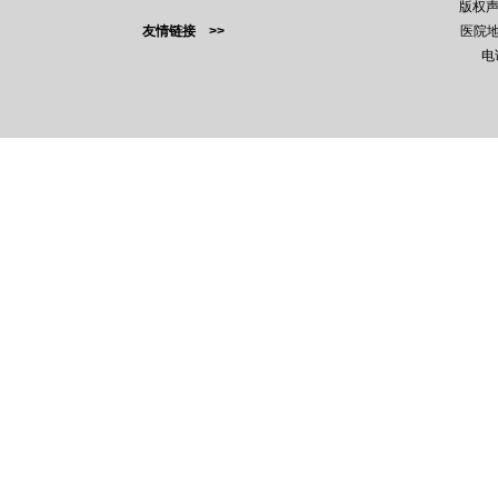
版权
友情链接 >>
医院地
电