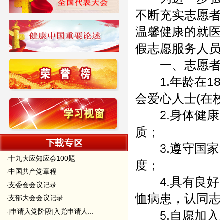
不断充实志愿
温馨健康的就
假志愿服务人
一、志愿者
1.年龄在1
会爱心人士(在
2.身体健康
质；
3.遵守国家
十九大应知应会100题
·
度；
中国共产党章程
·
4.具有良好
支委会会议记录
·
恤病患，认同
支部大会会议记录
·
[申请入党阶段]入党申请人...
·
5.自愿加入