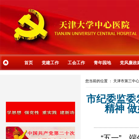
首页
党建工作
工会工作
青年园地
党风廉政
您当前的位置 ：
天津市第三中
市纪委监委
精神 
“五一”、端