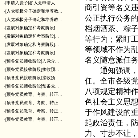
[申请入党阶段]入党申请人...
·
商引资等名义
[入党积极分子确定和培养教...
·
公正执行公务
[入党积极分子确定和培养教...
·
档烟酒茶、粽
[发展对象确定和考察阶段]...
·
[发展对象确定和考察阶段]...
·
等行为；紧盯
[发展对象确定和考察阶段]...
·
等领域不作为
[发展对象确定和考察阶段]...
·
名义随意派任务
[预备党员接收阶段]入党介...
·
通知强调，要
[预备党员接收阶段]接收预...
·
[预备党员接收阶段]接收预...
·
任。全市各级
[预备党员接收阶段]预备党...
·
八项规定精神
[预备党员教育、考察、转正...
·
色社会主义思
[预备党员教育、考察、转正...
·
于作风建设的
[预备党员教育、考察、转正...
·
[预备党员教育、考察、转正...
·
起政治责任，
力、寸步不让