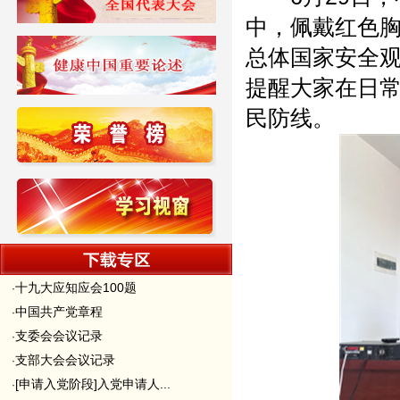
中，佩戴红色
总体国家安全
提醒大家在日
民防线。
十九大应知应会100题
·
中国共产党章程
·
支委会会议记录
·
支部大会会议记录
·
[申请入党阶段]入党申请人...
·