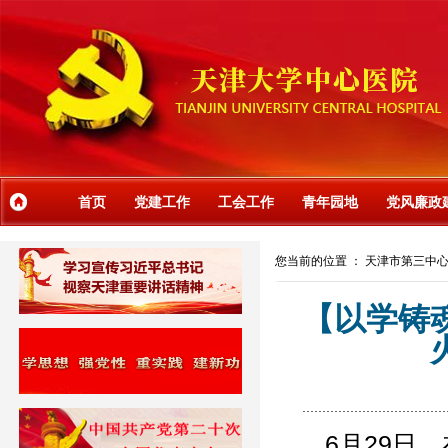
首页
党建工作
工会工作
青年园地
党风廉政
您当前的位置 ：
天津市第三中
【以学铸
6月29日，