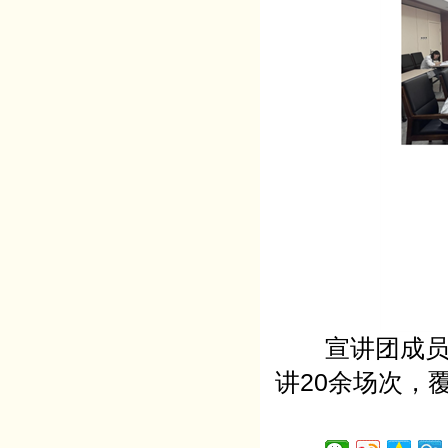
宣讲团成员们
讲20余场次，