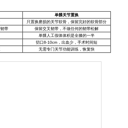
单髁关节置换
骨
只置换磨损的关节软骨，保留完好的软骨部分
副韧带
保留交叉韧带，不做任何的韧带松解
单髁人工假体体积是全膝的一半
切口8-10cm，出血少，手术时间短
炼
无需专门关节功能训练，恢复快