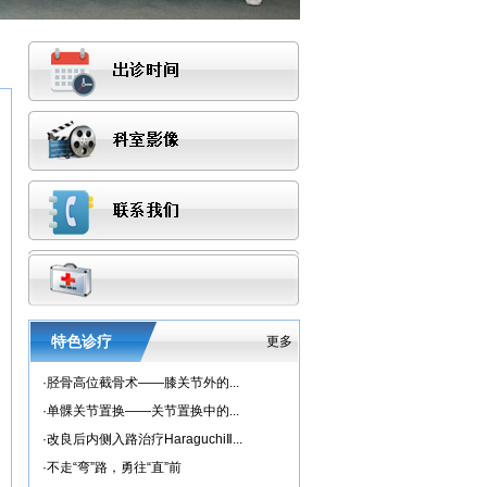
特色诊疗
更多
·
胫骨高位截骨术——膝关节外的...
·
单髁关节置换——关节置换中的...
·
改良后内侧入路治疗HaraguchiⅡ...
·
不走“弯”路，勇往“直”前