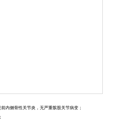
是前内侧骨性关节炎，无严重髌股关节病变；
；