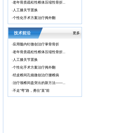
·
老年骨质疏松性椎体压缩性骨折...
·
人工膝关节置换
·
个性化手术方案治疗拇外翻
技术前沿
更多
·
应用髓内钉微创治疗掌骨骨折
·
老年骨质疏松性椎体压缩性骨折...
·
人工膝关节置换
·
个性化手术方案治疗拇外翻
·
经皮椎间孔镜微创治疗腰椎病
·
治疗颈椎间盘突出的新方法——...
·
不走“弯”路，勇往“直”前