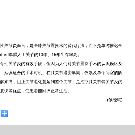
关节炎而言，是全膝关节置换术的替代疗法，而不是单纯推迟全
ord单髁人工关节的10年、15年生存率高。
性关节炎的有效手段，但因为人们对关节置换手术的认识误区及
，延误适合的手术时机。在膝关节退变早期，仅累及单个间室的阶
解疼痛，阻止关节退化蔓延到整个关节，是治疗膝关节骨关节炎的
复快等优点，使患者能回归正常生活。
(侯晓斌)