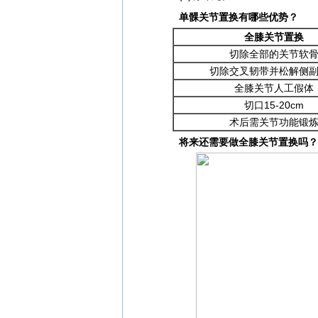
单髁关节置换有哪些优势？
全膝关节置换
切除全部的关节软
切除交叉韧带并松解侧
全膝关节人工假体
切口15-20cm
术后需关节功能锻
将来还需要做全膝关节置换吗？