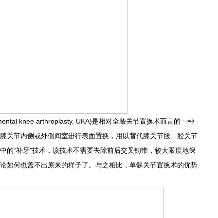
al knee arthroplasty, UKA)是相对全膝关节置换术而言的一种
膝关节内侧或外侧间室进行表面置换，用以替代膝关节股、胫关节
中的“补牙”技术，该技术不需要去除前后交叉韧带，较大限度地保
论如何也盖不出原来的样子了。与之相比，单髁关节置换术的优势