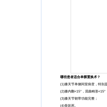
哪些患者适合单髁置换术？
(1)膝关节单侧间室病变，特别
(2)膝内翻<15°，屈曲畸形<15°
(3)膝关节韧带功能完整；
(4)骨坏死。