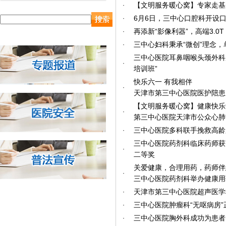
【文明服务暖心窝】专家走基
·
6月6日，三中心口腔科开设
·
再添新“影像利器”，高端3.0T S
·
三中心妇科秉承“微创”理念
·
三中心医院耳鼻咽喉头颈外科
·
培训班”
快乐六一 有我相伴
·
天津市第三中心医院医护陪患
【文明服务暖心窝】健康快乐
·
第三中心医院天津市公众心肺
三中心医院多科联手挽救高龄
·
三中心医院药剂科临床药师获
·
二等奖
关爱健康，合理用药，药师伴
·
三中心医院药剂科举办健康用
天津市第三中心医院超声医学
·
三中心医院肿瘤科“无呕病房
·
三中心医院胸外科成功为患者
·