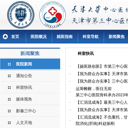
首页
医院概况
就医指南
科室导航
新闻聚焦
科室快讯
医院新闻
【扬医路创新】市第三中心医
·
【我为群众办实事】天津市第
·
通知公告
【我为群众办实事】三中心医
·
科室快讯
运筹帷幄，医往无前
·
第三中心医院骨科承办2023
媒体视角
【汇涓流成海】最美三中心人
·
【我为群众办实事】天津市第
·
影像三中心
【汇涓流成海】不负重托，甘于
·
人文天地
院消化(肝病)科赵振刚